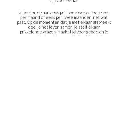
zijn voor elkaar.
Jullie zien elkaar eens per twee weken, een keer
per maand of eens per twee maanden, net wat
past. Op de momenten dat je met elkaar afspreekt
deel je het leven samen, je stelt elkaar
prikkelende vragen, maakt tijd voor gebed en je
ervaart de kracht van verbinding. Via echte
gesprekken mag je elkaar tot zegen zijn en zien we
met Sisterhood uit naar een continue plek om
samen te komen en te groeien in Gods koninkrijk.