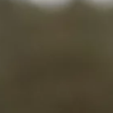
Gratis inschrijven
Join us
Shop
Gebed
Vacatures
Ons team
Login
Spreeksters
4M
Arise
Muskathlon
Life