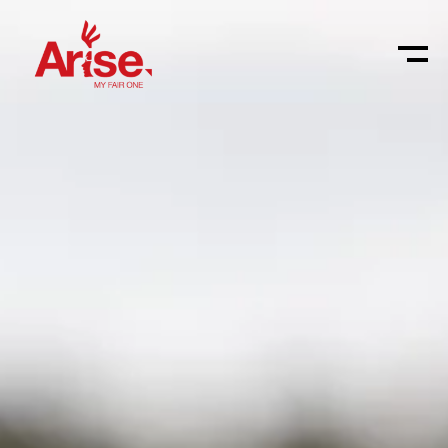
GA MEE
ONTMOETING
Meet-up guides
INSPIRATIE
True You training
Arise Journey
SISTERHOOD
Bijbelstudie guide
My Fair One Journey
Wat is Sisterhood
OVER ONS
Sisterhood
Inspiratiemail
Ons verlangen
Wij zijn Arise
CONTACT
Sisterhood starten
Onze missie