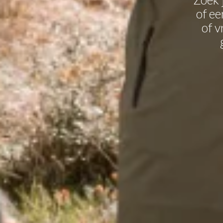
of e
of v