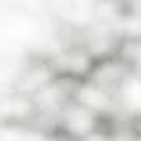
Gratis inschrijven
Join us
Shop
Gebed
Vacatures
Ons team
Login
Spreeksters
4M
Arise
Muskathlon
Life