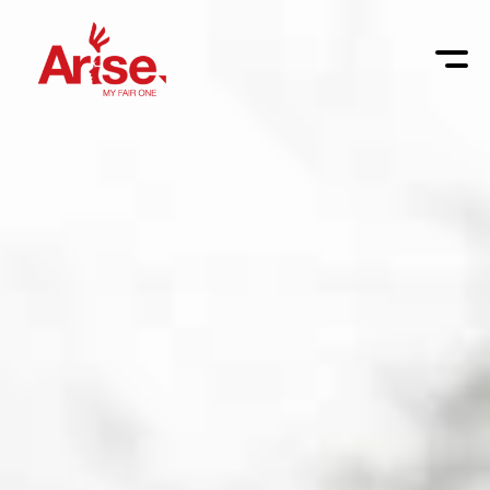
GA MEE
ONTMOETING
Meet-up guides
INSPIRATIE
True You training
Arise Journey
SISTERHOOD
Bijbelstudie guide
My Fair One Journey
Wat is Sisterhood
OVER ONS
Sisterhood
Inspiratiemail
Ons verlangen
Wij zijn Arise
CONTACT
Sisterhood starten
Onze missie